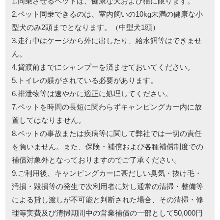
1.同乗させるペットは、健康な犬および猫に限ります。
2.ペット同乗できるのは、室内飼いの10kg未満の健康な小
型犬のみ2頭までとなります。（中型犬1頭）
3.走行中はケージから外に出したり、給水餌等はできませ
ん。
4.貸渡前までにシャンプーを済ませておいてください。
5.トイレの躾がされている必要があります。
6.排泄物等は速やかに適正に処理してください。
7.ペットを時間の長短に関わらずキャンピングカー内に放
置してはなりません。
8.ペットの事故または疾病等に関して弊社では一切の責任
を負いません。また、保険・補償および各種補償制度での
補償対象外となっておりますのでご了承ください。
9.ご利用後、キャンピングカーに甚だしい臭気・抜け毛・
汚損・毀損等の発生で次利用者に対し通常の清掃・整備等
による貸し渡しが不可能と判断された場合、その清掃・修
理等実費及び清掃期間中の営業補償の一部として50,000円